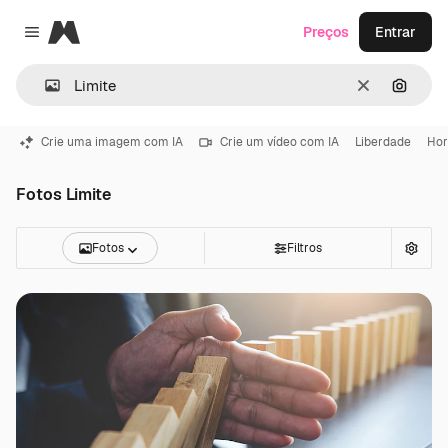
Magnific
Preços
Entrar
Close menu
Limpar
Pesqui
Crie uma imagem com IA
Crie um vídeo com IA
Liberdade
Hor
Fotos Limite
Fotos
Filtros