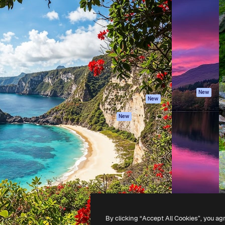
iativa para você direcionar
Spaces
Academy
alho. Mais de 1 milhão de
Assistente de IA
Documentação
e criativos, empresas,
Gerador de
Atendimento
dios.
imagens
Termos e
Gerador de vídeos
condições
Texto para voz
Política de
privacidade
Conteúdo de stock
Originais
MCP para
New
New
Claude/ChatGPT
Política de cooki
Agentes
Central de
New
confiabilidade
API
Afiliados
App móvel
Empresas
Todas as
ferramentas
-
2026
Freepik Company S.L.U.
Todos os direitos reservados
.
By clicking “Accept All Cookies”, you ag