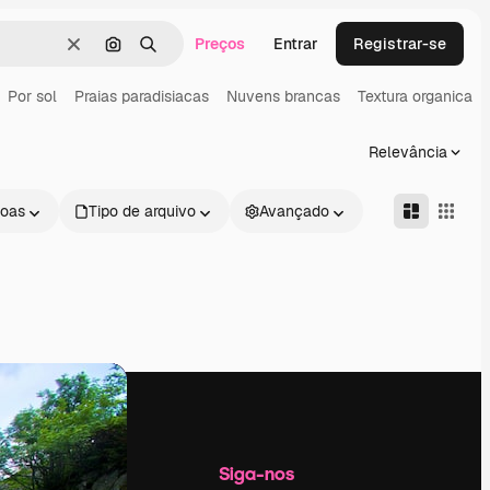
Preços
Entrar
Registrar-se
Limpar
Pesquisar por imagem
Buscar
Por sol
Praias paradisiacas
Nuvens brancas
Textura organica
Relevância
oas
Tipo de arquivo
Avançado
Empresa
Siga-nos