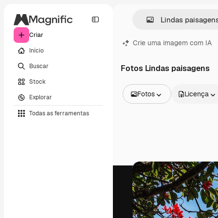
Criar
Crie uma imagem com IA
Início
Buscar
Fotos Lindas paisagens
Stock
Fotos
Licença
Explorar
Todas as imagens
Todas as ferramentas
Vetores
Ilustrações
Fotos
PSD
Modelos
Mockups
Vídeos
Clipes de vídeo
Animações
Modelos de vídeos
Ícones
Modelos 3D
Fontes