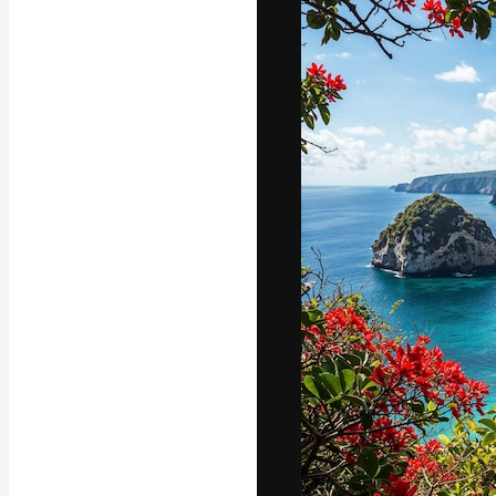
A plataforma cr
seu melhor trab
assinantes entr
agências e estú
Português
Copyright © 2010