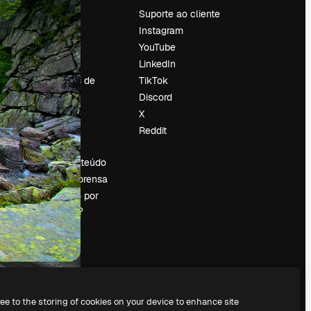
Preços
Suporte ao cliente
Sobre nós
Instagram
Reviews
YouTube
Emprego
LinkedIn
Tendências de
TikTok
pesquisa
Discord
Blog
X
Eventos
Reddit
es
Slidesgo
Vender conteúdo
Sala de imprensa
Procurando por
magnific.ai?
ree to the storing of cookies on your device to enhance site