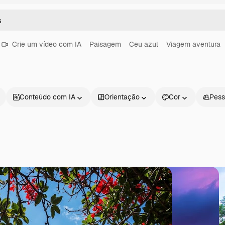
Crie um vídeo com IA
Paisagem
Ceu azul
Viagem aventura
Conteúdo com IA
Orientação
Cor
Pess
Produtos
Começar