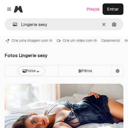
Magnific
Preços
Entrar
Close menu
Limpar
Pesqui
Crie uma imagem com IA
Crie um vídeo com IA
Casamento
An
Fotos Lingerie sexy
Fotos
Filtros