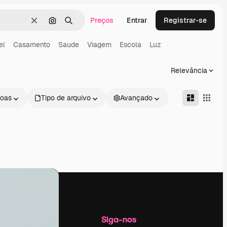
Preços
Entrar
Registrar-se
Limpar
Pesquisar por imagem
Buscar
el
Casamento
Saude
Viagem
Escola
Luz
Relevância
oas
Tipo de arquivo
Avançado
Empresa
Siga-nos