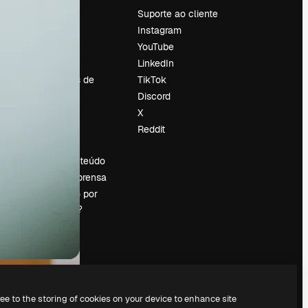
Preços
Suporte ao cliente
Sobre nós
Instagram
Reviews
YouTube
Emprego
LinkedIn
Tendências de
TikTok
pesquisa
Discord
Blog
X
Eventos
Reddit
es
Slidesgo
Vender conteúdo
Sala de imprensa
Procurando por
magnific.ai?
ree to the storing of cookies on your device to enhance site