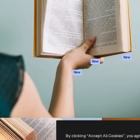
iativa para você direcionar
Spaces
Academy
alho. Mais de 1 milhão de
Assistente de IA
Documentação
e criativos, empresas,
Gerador de
Atendimento
dios.
imagens
Termos e
Gerador de vídeos
condições
Texto para voz
Política de
privacidade
Conteúdo de stock
Originais
MCP para
New
New
Claude/ChatGPT
Política de cooki
Agentes
Central de
New
confiabilidade
API
Afiliados
App móvel
Empresas
Todas as
ferramentas
-
2026
Freepik Company S.L.U.
Todos os direitos reservados
.
By clicking “Accept All Cookies”, you ag