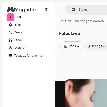
Criar
Crie uma imagem com IA
Início
Buscar
Fotos Livro
Stock
Fotos
Licença
Explorar
Todas as imagens
Todas as ferramentas
Vetores
Ilustrações
Fotos
PSD
Modelos
Mockups
Vídeos
Clipes de vídeo
Animações
Modelos de vídeos
Ícones
Modelos 3D
Fontes