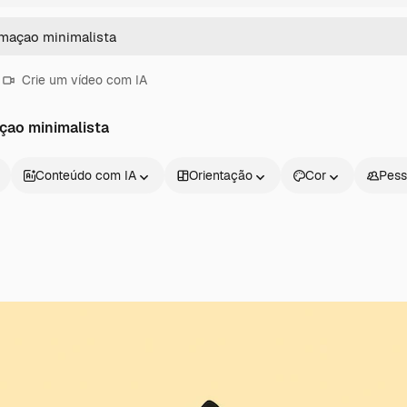
Crie um vídeo com IA
çao minimalista
Conteúdo com IA
Orientação
Cor
Pess
Produtos
Começar