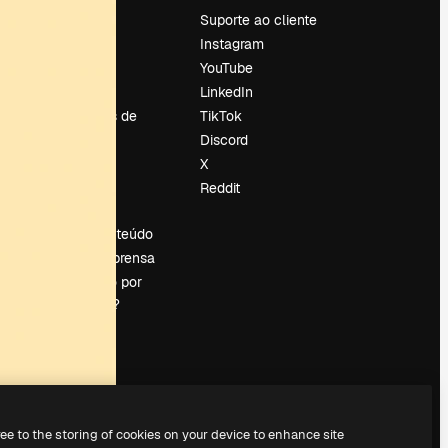
Preços
Suporte ao cliente
Sobre nós
Instagram
Reviews
YouTube
Emprego
LinkedIn
Tendências de
TikTok
pesquisa
Discord
Blog
X
Eventos
Reddit
es
Slidesgo
Vender conteúdo
Sala de imprensa
Procurando por
magnific.ai?
ree to the storing of cookies on your device to enhance site