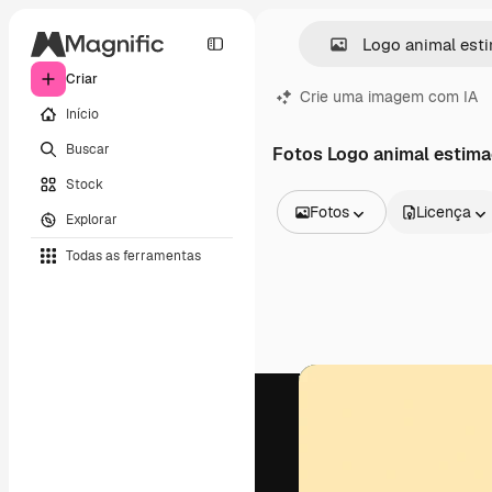
Criar
Crie uma imagem com IA
Início
Buscar
Fotos Logo animal estima
Stock
Fotos
Licença
Explorar
Todas as imagens
Todas as ferramentas
Vetores
Ilustrações
Fotos
PSD
Modelos
Mockups
Vídeos
Clipes de vídeo
Animações
Modelos de vídeos
Ícones
Modelos 3D
Fontes