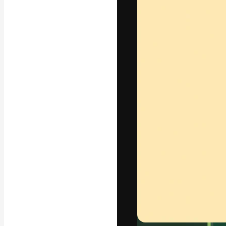
A plataforma cr
seu melhor trab
assinantes entr
agências e estú
Português
Copyright © 2010