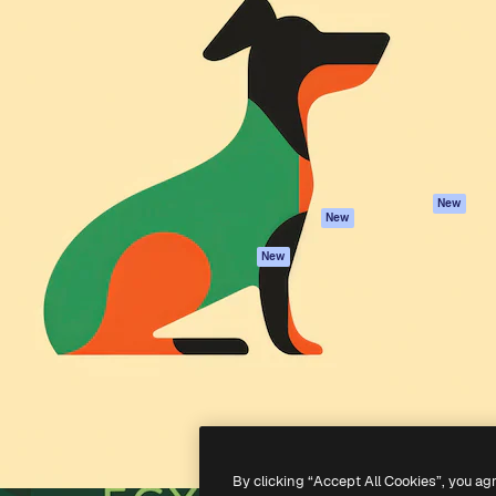
iativa para você direcionar
Spaces
Academy
alho. Mais de 1 milhão de
Assistente de IA
Documentação
e criativos, empresas,
Gerador de
Atendimento
dios.
imagens
Termos e
Gerador de vídeos
condições
Texto para voz
Política de
privacidade
Conteúdo de stock
Originais
MCP para
New
New
Claude/ChatGPT
Política de cooki
Agentes
Central de
New
confiabilidade
API
Afiliados
App móvel
Empresas
Todas as
ferramentas
-
2026
Freepik Company S.L.U.
Todos os direitos reservados
.
By clicking “Accept All Cookies”, you ag