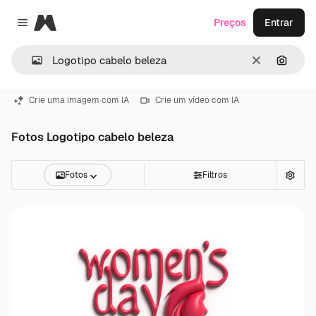
Magnific
Preços
Entrar
Close menu
Limpar
Pesqui
Crie uma imagem com IA
Crie um vídeo com IA
Fotos Logotipo cabelo beleza
Fotos
Filtros