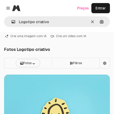
Magnific
Preços
Entrar
Close menu
Limpar
Pesqui
Crie uma imagem com IA
Crie um vídeo com IA
Fotos Logotipo criativo
Fotos
Filtros