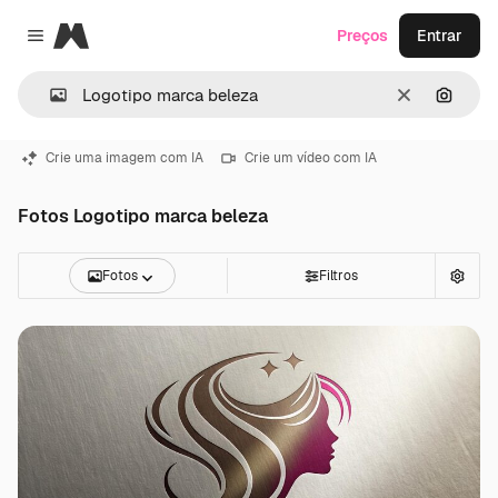
Magnific
Preços
Entrar
Close menu
Limpar
Pesqui
Crie uma imagem com IA
Crie um vídeo com IA
Fotos Logotipo marca beleza
Fotos
Filtros