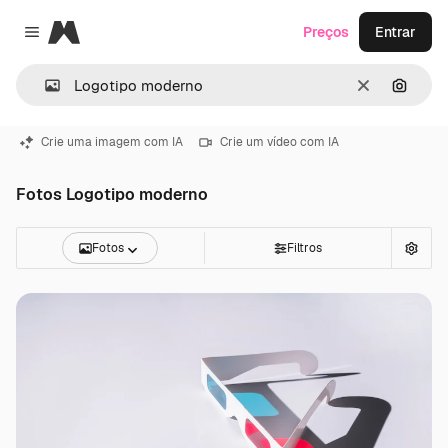
Magnific
Preços
Entrar
Close menu
Limpar
Pesqui
Crie uma imagem com IA
Crie um vídeo com IA
Fotos Logotipo moderno
Fotos
Filtros