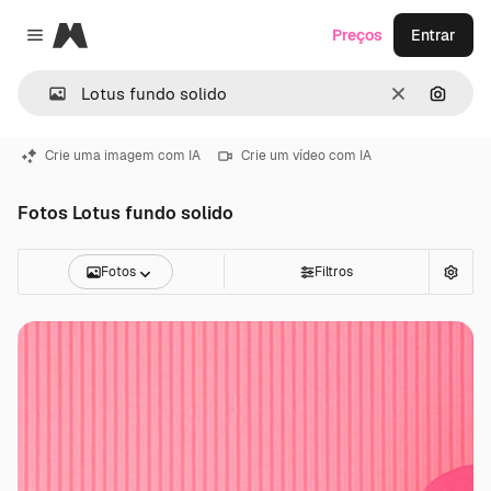
Magnific
Preços
Entrar
Close menu
Limpar
Pesqui
Crie uma imagem com IA
Crie um vídeo com IA
Fotos Lotus fundo solido
Fotos
Filtros