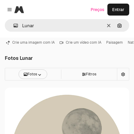
Magnific
Preços
Entrar
Close menu
Limpar
Pesqui
Crie uma imagem com IA
Crie um vídeo com IA
Paisagem
Nat
Fotos Lunar
Fotos
Filtros