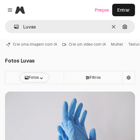
Magnific
Preços
Entrar
Close menu
Limpar
Pesqui
Crie uma imagem com IA
Crie um vídeo com IA
Mulher
Textur
Fotos Luvas
Fotos
Filtros