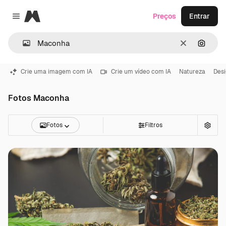
Magnific
Preços
Entrar
Close menu
Limpar
Pesqui
Crie uma imagem com IA
Crie um vídeo com IA
Natureza
Des
Fotos Maconha
Fotos
Filtros