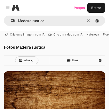
Magnific
Preços
Entrar
Close menu
Limpar
Pesqui
Crie uma imagem com IA
Crie um vídeo com IA
Natureza
Flor
Fotos Madeira rustica
Fotos
Filtros