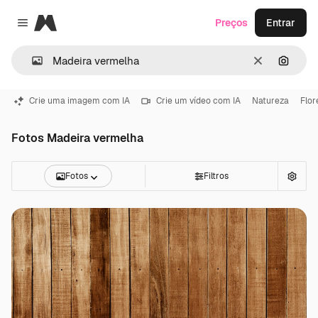
Magnific
Preços
Entrar
Close menu
Limpar
Pesqui
Crie uma imagem com IA
Crie um vídeo com IA
Natureza
Flor
Fotos Madeira vermelha
Fotos
Filtros