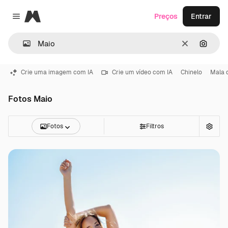
Magnific
Preços
Entrar
Close menu
Limpar
Pesqui
Crie uma imagem com IA
Crie um vídeo com IA
Chinelo
Mala 
Fotos Maio
Fotos
Filtros