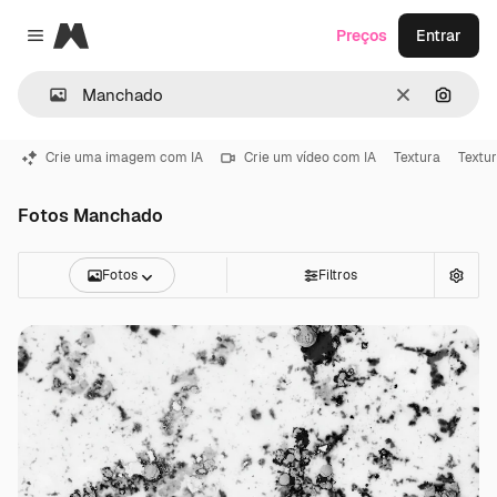
Magnific
Preços
Entrar
Close menu
Limpar
Pesqui
Crie uma imagem com IA
Crie um vídeo com IA
Textura
Textu
Fotos Manchado
Fotos
Filtros