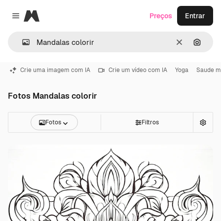
Magnific
Preços
Entrar
Close menu
Limpar
Pesqui
Crie uma imagem com IA
Crie um vídeo com IA
Yoga
Saude m
Fotos Mandalas colorir
Fotos
Filtros