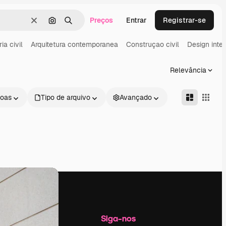
Preços
Entrar
Registrar-se
Limpar
Pesquisar por imagem
Buscar
ia civil
Arquitetura contemporanea
Construçao civil
Design inter
Relevância
oas
Tipo de arquivo
Avançado
Empresa
Siga-nos