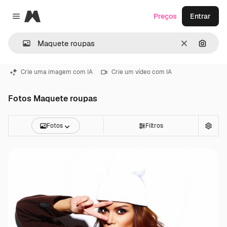
Magnific
Preços
Entrar
Close menu
Limpar
Pesqui
Crie uma imagem com IA
Crie um vídeo com IA
Fotos Maquete roupas
Fotos
Filtros