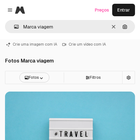
Magnific
Preços
Entrar
Close menu
Limpar
Pesqui
Crie uma imagem com IA
Crie um vídeo com IA
Fotos Marca viagem
Fotos
Filtros