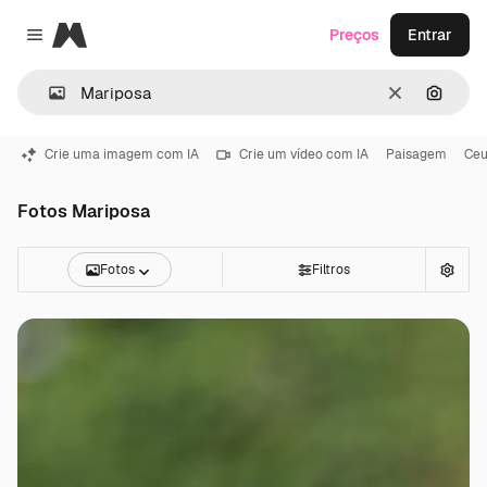
Magnific
Preços
Entrar
Close menu
Limpar
Pesqui
Crie uma imagem com IA
Crie um vídeo com IA
Paisagem
Ce
Fotos Mariposa
Fotos
Filtros