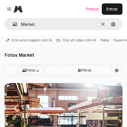
Magnific
Preços
Entrar
Close menu
Limpar
Pesqui
Crie uma imagem com IA
Crie um vídeo com IA
Natal
Superm
Fotos Market
Fotos
Filtros