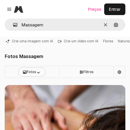
Magnific
Preços
Entrar
Close menu
Limpar
Pesqui
Crie uma imagem com IA
Crie um vídeo com IA
Flores
Nature
Fotos Massagem
Fotos
Filtros