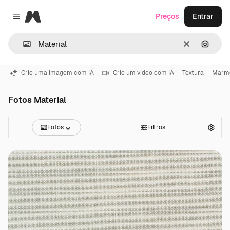
Magnific
Preços
Entrar
Close menu
Limpar
Pesqui
Crie uma imagem com IA
Crie um vídeo com IA
Textura
Marm
Fotos Material
Fotos
Filtros