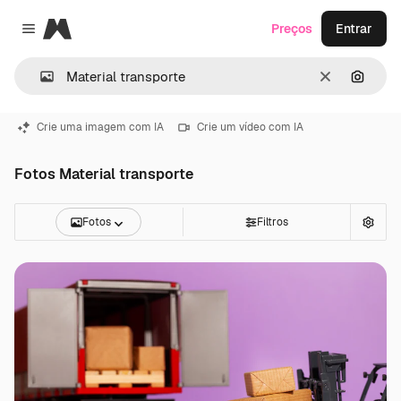
Magnific
Preços
Entrar
Close menu
Limpar
Pesqui
Crie uma imagem com IA
Crie um vídeo com IA
Fotos Material transporte
Fotos
Filtros