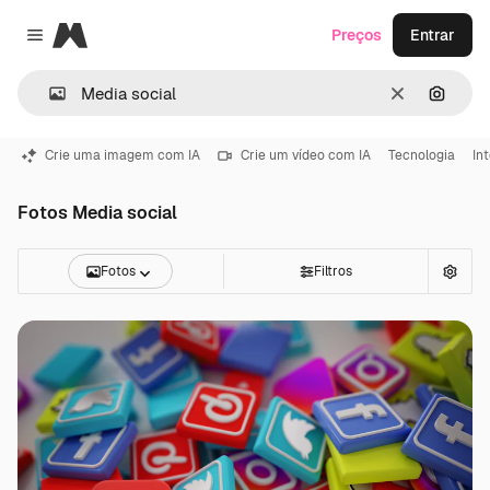
Magnific
Preços
Entrar
Close menu
Limpar
Pesqui
Crie uma imagem com IA
Crie um vídeo com IA
Tecnologia
In
Fotos Media social
Fotos
Filtros