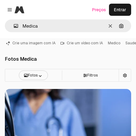
Magnific
Preços
Entrar
Close menu
Limpar
Pesqui
Crie uma imagem com IA
Crie um vídeo com IA
Medico
Saud
Fotos Medica
Fotos
Filtros