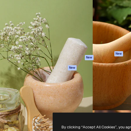
iativa para você direcionar
Spaces
Academy
alho. Mais de 1 milhão de
Assistente de IA
Documentação
e criativos, empresas,
Gerador de
Atendimento
dios.
imagens
Termos e
Gerador de vídeos
condições
Texto para voz
Política de
privacidade
Conteúdo de stock
Originais
MCP para
New
New
Claude/ChatGPT
Política de cooki
Agentes
Central de
New
confiabilidade
API
Afiliados
App móvel
Empresas
Todas as
ferramentas
-
2026
Freepik Company S.L.U.
Todos os direitos reservados
.
By clicking “Accept All Cookies”, you ag