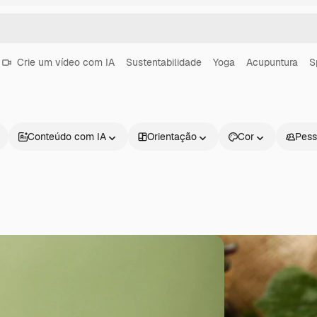
Crie um vídeo com IA
Sustentabilidade
Yoga
Acupuntura
S
Conteúdo com IA
Orientação
Cor
Pess
Produtos
Começar