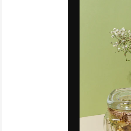
A plataforma cr
seu melhor trab
assinantes entr
agências e estú
Português
Copyright © 2010