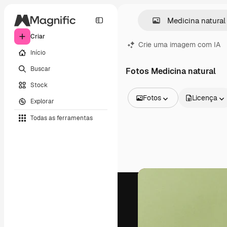
Criar
Crie uma imagem com IA
Início
Buscar
Fotos Medicina natural
Stock
Fotos
Licença
Explorar
Todas as imagens
Todas as ferramentas
Vetores
Ilustrações
Fotos
PSD
Modelos
Mockups
Vídeos
Clipes de vídeo
Animações
Modelos de vídeos
Ícones
Modelos 3D
Fontes