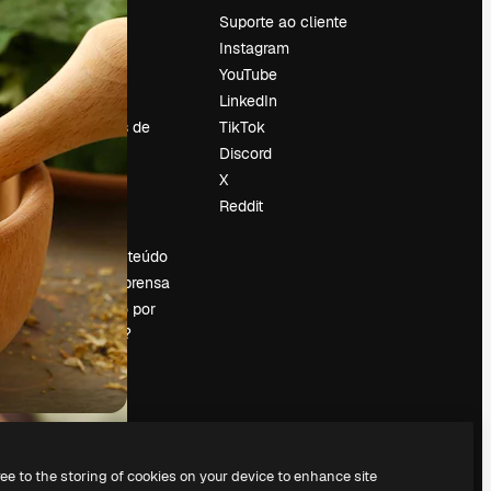
Preços
Suporte ao cliente
Sobre nós
Instagram
Reviews
YouTube
Emprego
LinkedIn
Tendências de
TikTok
pesquisa
Discord
Blog
X
Eventos
Reddit
es
Slidesgo
Vender conteúdo
Sala de imprensa
Procurando por
magnific.ai?
ree to the storing of cookies on your device to enhance site