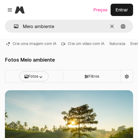
Magnific
Preços
Entrar
Close menu
Limpar
Pesqui
Crie uma imagem com IA
Crie um vídeo com IA
Natureza
Ener
Fotos Meio ambiente
Fotos
Filtros