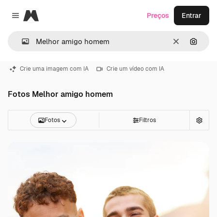
Magnific
Preços
Entrar
Close menu
Limpar
Pesqui
Crie uma imagem com IA
Crie um vídeo com IA
Fotos Melhor amigo homem
Fotos
Filtros