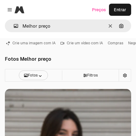
Magnific
Preços
Entrar
Close menu
Limpar
Pesqui
Crie uma imagem com IA
Crie um vídeo com IA
Compras
Neg
Fotos Melhor preço
Fotos
Filtros