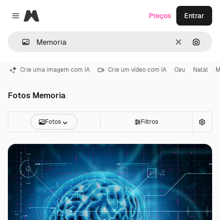
Magnific
Preços
Entrar
Close menu
Limpar
Pesqui
Crie uma imagem com IA
Crie um vídeo com IA
Ceu
Natal
M
Fotos Memoria
Fotos
Filtros