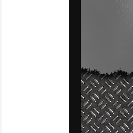
A plataforma cr
seu melhor trab
assinantes entr
agências e estú
Português
Copyright © 2010