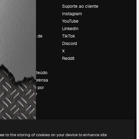
Preços
Suporte ao cliente
Sobre nós
Instagram
Reviews
YouTube
Emprego
LinkedIn
Tendências de
TikTok
pesquisa
Discord
Blog
X
Eventos
Reddit
es
Slidesgo
Vender conteúdo
Sala de imprensa
Procurando por
magnific.ai?
ree to the storing of cookies on your device to enhance site