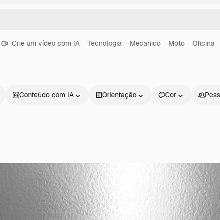
Crie um vídeo com IA
Tecnologia
Mecanico
Moto
Oficina
Conteúdo com IA
Orientação
Cor
Pess
Produtos
Começar