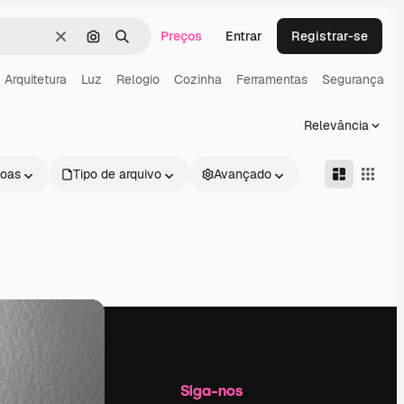
Preços
Entrar
Registrar-se
Limpar
Pesquisar por imagem
Buscar
Arquitetura
Luz
Relogio
Cozinha
Ferramentas
Segurança
Relevância
oas
Tipo de arquivo
Avançado
Empresa
Siga-nos