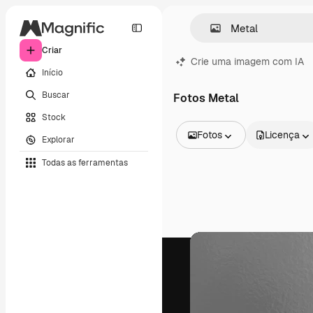
Criar
Crie uma imagem com IA
Início
Buscar
Fotos Metal
Stock
Fotos
Licença
Explorar
Todas as imagens
Todas as ferramentas
Vetores
Ilustrações
Fotos
PSD
Modelos
Mockups
Vídeos
Clipes de vídeo
Animações
Modelos de vídeos
Ícones
Modelos 3D
Fontes