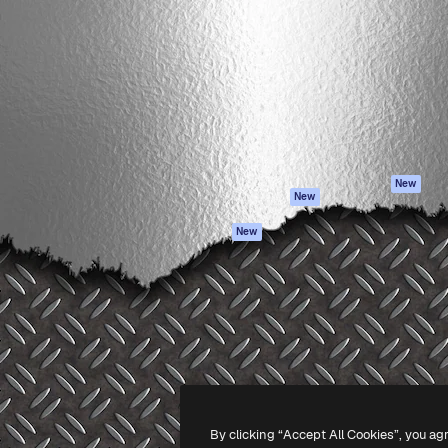
iativa para você direcionar
Spaces
Academy
alho. Mais de 1 milhão de
Assistente de IA
Documentação
e criativos, empresas,
Gerador de
Atendimento
dios.
imagens
Termos e
Gerador de vídeos
condições
Texto para voz
Política de
privacidade
Conteúdo de stock
Originais
MCP para
New
New
Claude/ChatGPT
Política de cooki
Agentes
Central de
New
confiabilidade
API
Afiliados
App móvel
Empresas
Todas as
ferramentas
-
2026
Freepik Company S.L.U.
Todos os direitos reservados
.
By clicking “Accept All Cookies”, you ag