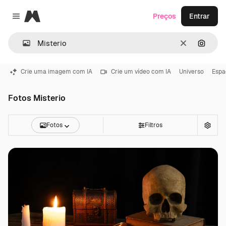
Magnific
Preços
Entrar
Close menu
Limpar
Pesqui
Crie uma imagem com IA
Crie um vídeo com IA
Universo
Espa
Fotos Misterio
Fotos
Filtros