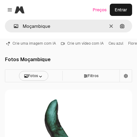
Magnific
Preços
Entrar
Close menu
Limpar
Pesqui
Crie uma imagem com IA
Crie um vídeo com IA
Ceu azul
Flore
Fotos Moçambique
Fotos
Filtros