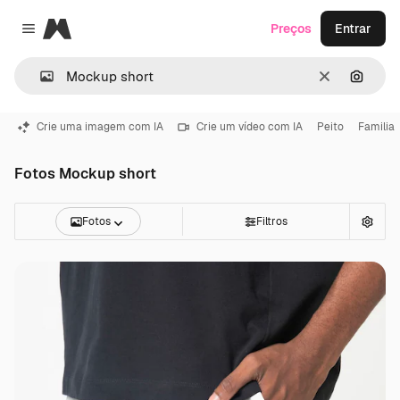
Magnific
Preços
Entrar
Close menu
Limpar
Pesqui
Crie uma imagem com IA
Crie um vídeo com IA
Peito
Familia
Fotos Mockup short
Fotos
Filtros