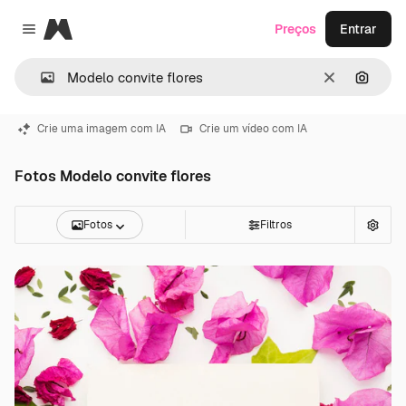
Magnific
Preços
Entrar
Close menu
Limpar
Pesqui
Crie uma imagem com IA
Crie um vídeo com IA
Fotos Modelo convite flores
Fotos
Filtros