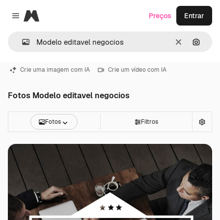
Magnific
Preços
Entrar
Close menu
Limpar
Pesqui
Crie uma imagem com IA
Crie um vídeo com IA
Fotos Modelo editavel negocios
Fotos
Filtros