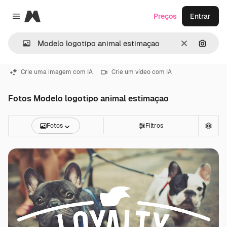
Magnific
Preços
Entrar
Close menu
Limpar
Pesqui
Crie uma imagem com IA
Crie um vídeo com IA
Fotos Modelo logotipo animal estimaçao
Fotos
Filtros