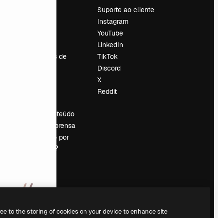
Preços
Suporte ao cliente
Sobre nós
Instagram
Reviews
YouTube
Emprego
LinkedIn
Tendências de
TikTok
pesquisa
Discord
Blog
X
Eventos
Reddit
es
Slidesgo
Vender conteúdo
Sala de imprensa
Procurando por
magnific.ai?
ree to the storing of cookies on your device to enhance site