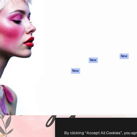
iativa para você direcionar
Spaces
Academy
alho. Mais de 1 milhão de
Assistente de IA
Documentação
e criativos, empresas,
Gerador de
Atendimento
dios.
imagens
Termos e
Gerador de vídeos
condições
Texto para voz
Política de
privacidade
Conteúdo de stock
Originais
MCP para
New
New
Claude/ChatGPT
Política de cooki
Agentes
Central de
New
confiabilidade
API
Afiliados
App móvel
Empresas
Todas as
ferramentas
-
2026
Freepik Company S.L.U.
Todos os direitos reservados
.
By clicking “Accept All Cookies”, you ag