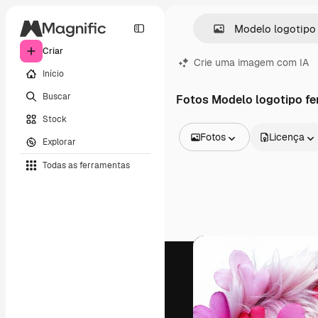
Criar
Crie uma imagem com IA
Início
Buscar
Fotos Modelo logotipo fe
Stock
Fotos
Licença
Explorar
Todas as imagens
Todas as ferramentas
Vetores
Ilustrações
Fotos
PSD
Modelos
Mockups
Vídeos
Clipes de vídeo
Animações
Modelos de vídeos
Ícones
Modelos 3D
Fontes