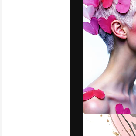
A plataforma cr
seu melhor trab
assinantes entr
agências e estú
Português
Copyright © 2010