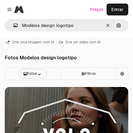
Magnific
Preços
Entrar
Close menu
Limpar
Pesqui
Crie uma imagem com IA
Crie um vídeo com IA
Fotos Modelos design logotipo
Fotos
Filtros