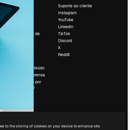
Preços
Suporte ao cliente
Sobre nós
Instagram
Reviews
YouTube
Emprego
LinkedIn
Tendências de
TikTok
pesquisa
Discord
Blog
X
Eventos
Reddit
es
Slidesgo
Vender conteúdo
Sala de imprensa
Procurando por
magnific.ai?
ree to the storing of cookies on your device to enhance site