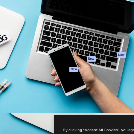
iativa para você direcionar
Spaces
Academy
alho. Mais de 1 milhão de
Assistente de IA
Documentação
e criativos, empresas,
Gerador de
Atendimento
dios.
imagens
Termos e
Gerador de vídeos
condições
Texto para voz
Política de
privacidade
Conteúdo de stock
Originais
MCP para
New
New
Claude/ChatGPT
Política de cooki
Agentes
Central de
New
confiabilidade
API
Afiliados
App móvel
Empresas
Todas as
ferramentas
-
2026
Freepik Company S.L.U.
Todos os direitos reservados
.
By clicking “Accept All Cookies”, you ag