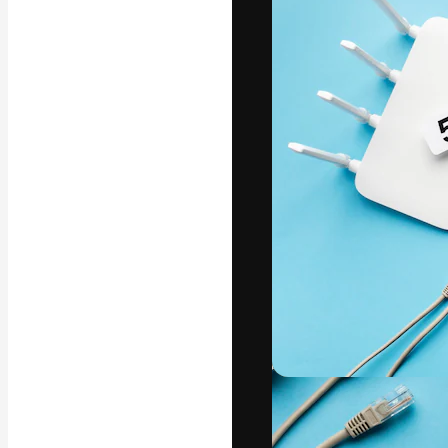
A plataforma cr
seu melhor trab
assinantes entr
agências e estú
Português
Copyright © 2010