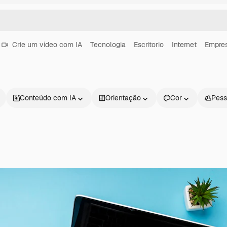
Crie um vídeo com IA
Tecnologia
Escritorio
Internet
Empre
Conteúdo com IA
Orientação
Cor
Pess
Produtos
Começar