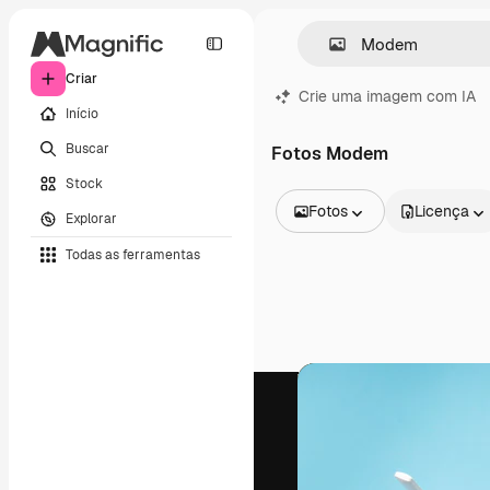
Criar
Crie uma imagem com IA
Início
Buscar
Fotos Modem
Stock
Fotos
Licença
Explorar
Todas as imagens
Todas as ferramentas
Vetores
Ilustrações
Fotos
PSD
Modelos
Mockups
Vídeos
Clipes de vídeo
Animações
Modelos de vídeos
Ícones
Modelos 3D
Fontes