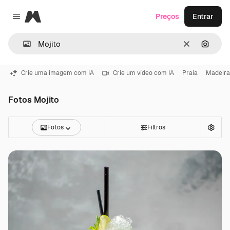
Magnific
Preços
Entrar
Close menu
Limpar
Pesqui
Crie uma imagem com IA
Crie um vídeo com IA
Praia
Madeira
Fotos Mojito
Fotos
Filtros