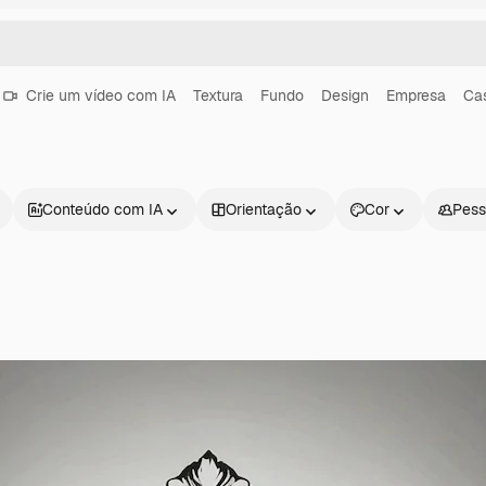
Crie um vídeo com IA
Textura
Fundo
Design
Empresa
Ca
Conteúdo com IA
Orientação
Cor
Pess
Produtos
Começar