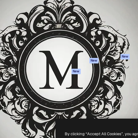
iativa para você direcionar
Spaces
Academy
alho. Mais de 1 milhão de
Assistente de IA
Documentação
e criativos, empresas,
Gerador de
Atendimento
dios.
imagens
Termos e
Gerador de vídeos
condições
Texto para voz
Política de
privacidade
Conteúdo de stock
Originais
MCP para
New
New
Claude/ChatGPT
Política de cooki
Agentes
Central de
New
confiabilidade
API
Afiliados
App móvel
Empresas
Todas as
ferramentas
-
2026
Freepik Company S.L.U.
Todos os direitos reservados
.
By clicking “Accept All Cookies”, you ag