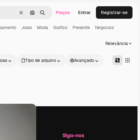
Preços
Entrar
Registrar-se
Limpar
Pesquisar por imagem
Buscar
samento
Joias
Moda
Grafico
Presente
Negocios
Relevância
oas
Tipo de arquivo
Avançado
Empresa
Siga-nos