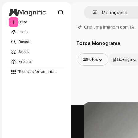
Criar
Crie uma imagem com IA
Início
Buscar
Fotos Monograma
Stock
Fotos
Licença
Explorar
Todas as imagens
Todas as ferramentas
Vetores
Ilustrações
Fotos
PSD
Modelos
Mockups
Vídeos
Clipes de vídeo
Animações
Modelos de vídeos
Ícones
Modelos 3D
Fontes