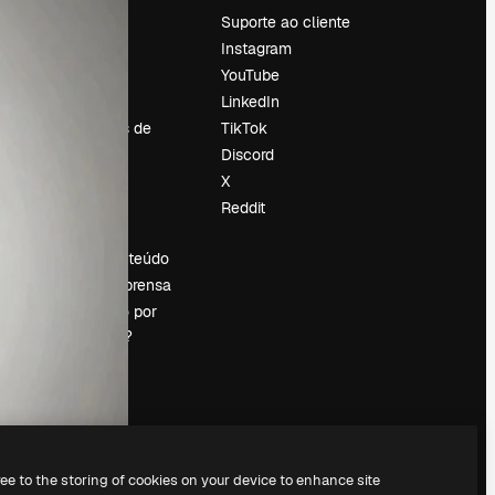
Preços
Suporte ao cliente
Sobre nós
Instagram
Reviews
YouTube
Emprego
LinkedIn
Tendências de
TikTok
pesquisa
Discord
Blog
X
Eventos
Reddit
es
Slidesgo
Vender conteúdo
Sala de imprensa
Procurando por
magnific.ai?
ree to the storing of cookies on your device to enhance site