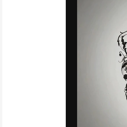
A plataforma cr
seu melhor trab
assinantes entr
agências e estú
Português
Copyright © 2010