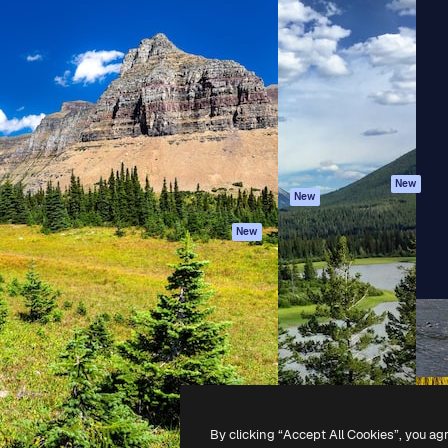
iativa para você direcionar
Spaces
Academy
alho. Mais de 1 milhão de
Assistente de IA
Documentação
e criativos, empresas,
Gerador de
Atendimento
dios.
imagens
Termos e
Gerador de vídeos
condições
Texto para voz
Política de
privacidade
Conteúdo de stock
Originais
MCP para
New
New
Claude/ChatGPT
Política de cooki
Agentes
Central de
New
confiabilidade
API
Afiliados
App móvel
Empresas
Todas as
ferramentas
-
2026
Freepik Company S.L.U.
Todos os direitos reservados
.
By clicking “Accept All Cookies”, you ag