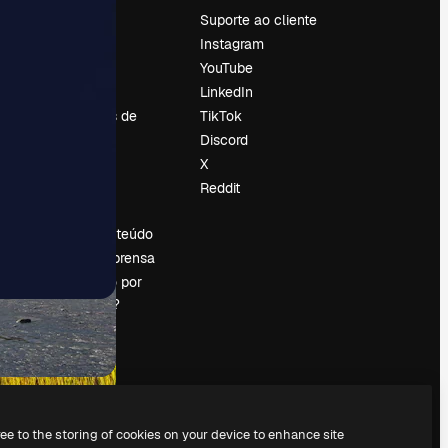
Preços
Suporte ao cliente
Sobre nós
Instagram
Reviews
YouTube
Emprego
LinkedIn
Tendências de
TikTok
pesquisa
Discord
Blog
X
Eventos
Reddit
es
Slidesgo
Vender conteúdo
Sala de imprensa
Procurando por
magnific.ai?
ree to the storing of cookies on your device to enhance site