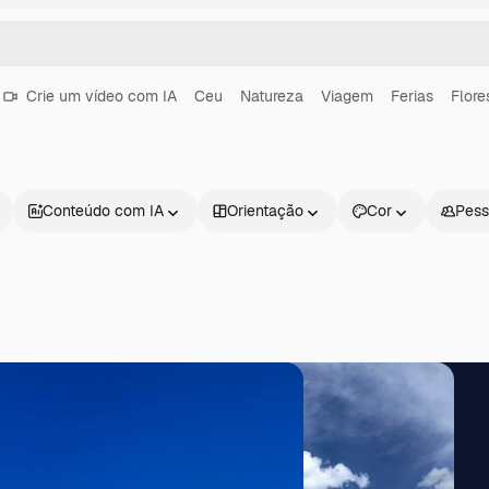
Crie um vídeo com IA
Ceu
Natureza
Viagem
Ferias
Flore
Conteúdo com IA
Orientação
Cor
Pess
Produtos
Começar