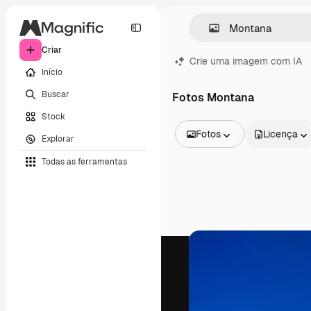
Criar
Crie uma imagem com IA
Início
Buscar
Fotos Montana
Stock
Fotos
Licença
Explorar
Todas as imagens
Todas as ferramentas
Vetores
Ilustrações
Fotos
PSD
Modelos
Mockups
Vídeos
Clipes de vídeo
Animações
Modelos de vídeos
Ícones
Modelos 3D
Fontes