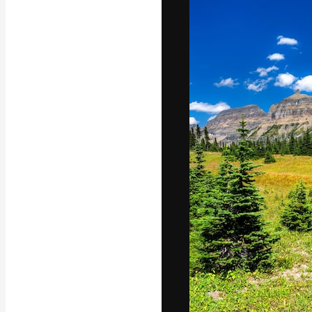
A plataforma cr
seu melhor trab
assinantes entr
agências e estú
Português
Copyright © 2010