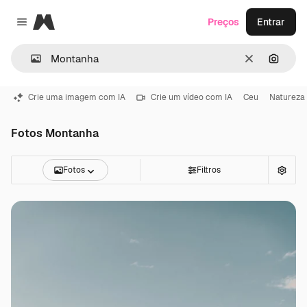
Magnific
Preços
Entrar
Close menu
Limpar
Pesqui
Crie uma imagem com IA
Crie um vídeo com IA
Ceu
Natureza
Fotos Montanha
Fotos
Filtros