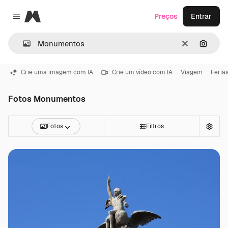
Magnific
Preços
Entrar
Close menu
Limpar
Pesqui
Crie uma imagem com IA
Crie um vídeo com IA
Viagem
Feria
Fotos Monumentos
Fotos
Filtros