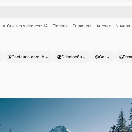
Crie um vídeo com IA
Floresta
Primavera
Arvores
Nuvens
Conteúdo com IA
Orientação
Cor
Pess
Produtos
Começar