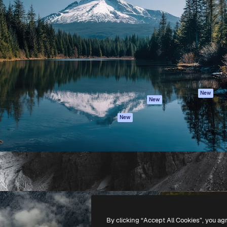
iativa para você direcionar
Spaces
Academy
alho. Mais de 1 milhão de
Assistente de IA
Documentação
e criativos, empresas,
Gerador de
Atendimento
dios.
imagens
Termos e
Gerador de vídeos
condições
Texto para voz
Política de
privacidade
Conteúdo de stock
Originais
MCP para
New
New
Claude/ChatGPT
Política de cooki
Agentes
Central de
New
confiabilidade
API
Afiliados
App móvel
Empresas
Todas as
ferramentas
-
2026
Freepik Company S.L.U.
Todos os direitos reservados
.
By clicking “Accept All Cookies”, you ag