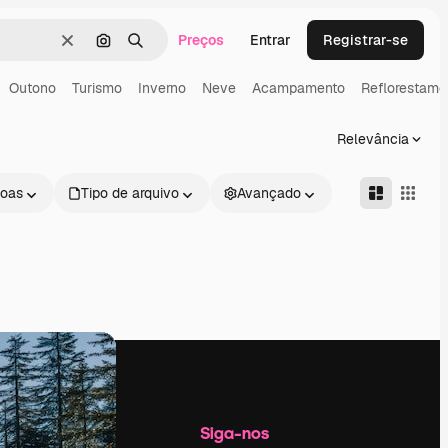
Preços
Entrar
Registrar-se
Limpar
Pesquisar por imagem
Buscar
Outono
Turismo
Inverno
Neve
Acampamento
Reflorestame
Relevância
oas
Tipo de arquivo
Avançado
Empresa
Siga-nos