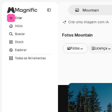
Criar
Crie uma imagem com IA
Início
Buscar
Fotos Mountain
Stock
Fotos
Licença
Explorar
Todas as imagens
Todas as ferramentas
Vetores
Ilustrações
Fotos
PSD
Modelos
Mockups
Vídeos
Clipes de vídeo
Animações
Modelos de vídeos
Ícones
Modelos 3D
Fontes