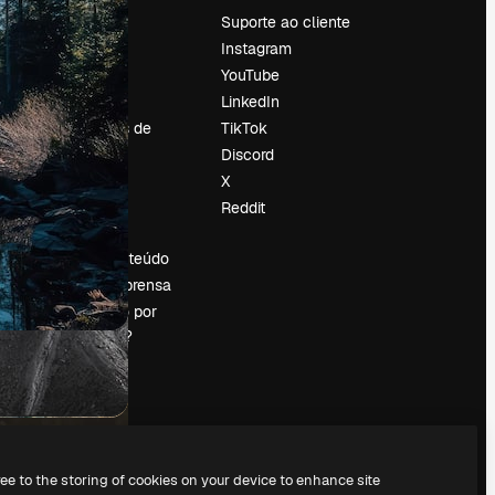
Preços
Suporte ao cliente
Sobre nós
Instagram
Reviews
YouTube
Emprego
LinkedIn
Tendências de
TikTok
pesquisa
Discord
Blog
X
Eventos
Reddit
es
Slidesgo
Vender conteúdo
Sala de imprensa
Procurando por
magnific.ai?
ree to the storing of cookies on your device to enhance site