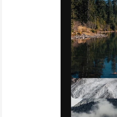
A plataforma cr
seu melhor trab
assinantes entr
agências e estú
Português
Copyright © 2010