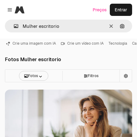
Magnific
Preços
Entrar
Close menu
Limpar
Pesqui
Crie uma imagem com IA
Crie um vídeo com IA
Tecnologia
Ca
Fotos Mulher escritorio
Fotos
Filtros